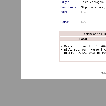
Edição:
1a ed. 2a tiragem
Desc. Física:
32 p. : capa mole ;
ISBN:
N/A
Notas:
N/A
Existências nas Bi
Local
• Mistério Juvenil | G.1269

• Bibl. Pub. Mun. Porto | K3
• BIBLIOTECA NACIONAL DE PO
®Mis