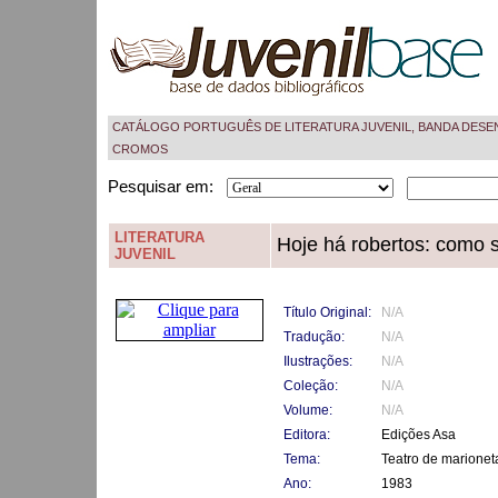
CATÁLOGO PORTUGUÊS DE LITERATURA JUVENIL, BANDA DESE
CROMOS
Pesquisar em:
LITERATURA
Hoje há robertos: como 
JUVENIL
Título Original:
N/A
Tradução:
N/A
Ilustrações:
N/A
Coleção:
N/A
Volume:
N/A
Editora:
Edições Asa
Tema:
Teatro de marionet
Ano:
1983