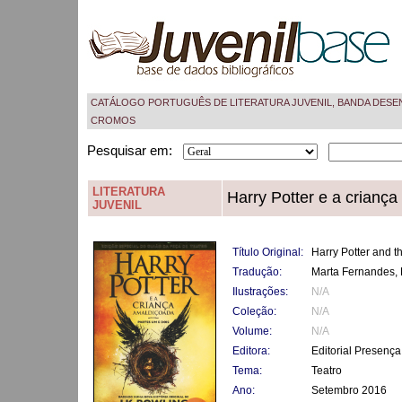
CATÁLOGO PORTUGUÊS DE LITERATURA JUVENIL, BANDA DESE
CROMOS
Pesquisar em:
LITERATURA
Harry Potter e a crianç
JUVENIL
Título Original:
Harry Potter and 
Tradução:
Marta Fernandes, 
Ilustrações:
N/A
Coleção:
N/A
Volume:
N/A
Editora:
Editorial Presença
Tema:
Teatro
Ano:
Setembro 2016