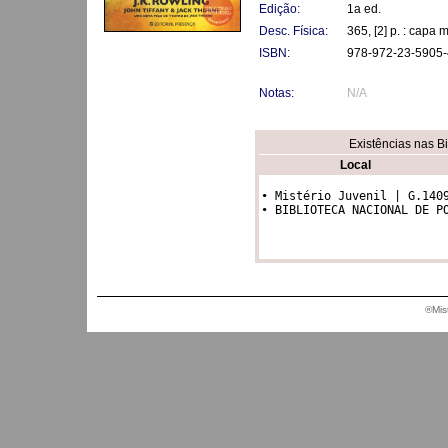
Edição:
1a ed.
Desc. Física:
365, [2] p. : capa 
ISBN:
978-972-23-5905-
Notas:
N/A
Existências nas B
Local
• Mistério Juvenil | G.1409
• BIBLIOTECA NACIONAL DE P
®Mis