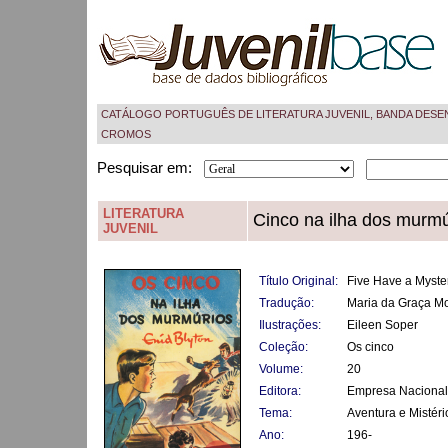
CATÁLOGO PORTUGUÊS DE LITERATURA JUVENIL, BANDA DESE
CROMOS
Pesquisar em:
LITERATURA
Cinco na ilha dos murmú
JUVENIL
Título Original:
Five Have a Myster
Tradução:
Maria da Graça M
Ilustrações:
Eileen Soper
Coleção:
Os cinco
Volume:
20
Editora:
Empresa Nacional
Tema:
Aventura e Mistéri
Ano:
196-