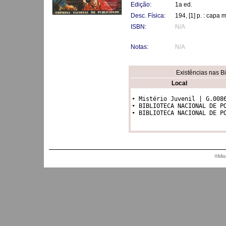
Edição:
1a ed.
Desc. Física:
194, [1] p. : capa 
ISBN:
N/A
Notas:
N/A
Existências nas B
Local
• Mistério Juvenil | G.0086
• BIBLIOTECA NACIONAL DE PO
• BIBLIOTECA NACIONAL DE P
®Mis