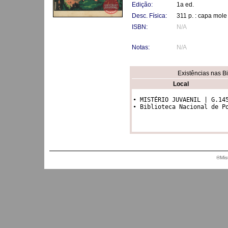
Edição:
1a ed.
Desc. Física:
311 p. : capa mole
ISBN:
N/A
Notas:
N/A
Existências nas B
Local
• MISTÉRIO JUVAENIL | G.145
• Biblioteca Nacional de P
®Mis