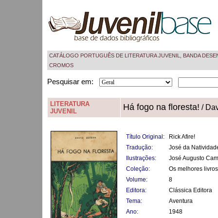
CATÁLOGO PORTUGUÊS DE LITERATURA JUVENIL, BANDA DESE
CROMOS
Pesquisar em:
LITERATURA
Há fogo na floresta!
/ Da
JUVENIL
Título Original:
Rick Afire!
Tradução:
José da Natividad
Ilustrações:
José Augusto Cam
Coleção:
Os melhores livros
Volume:
8
Editora:
Clássica Editora
Tema:
Aventura
Ano:
1948