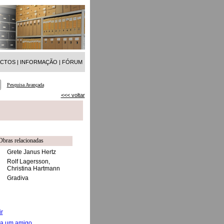
ACTOS
|
INFORMAÇÃO
|
FÓRUM
Pesquisa Avançada
<<< voltar
Obras relacionadas
Grete Janus Hertz
Rolf Lagersson,
Christina Hartmann
Gradiva
r
 a um amigo