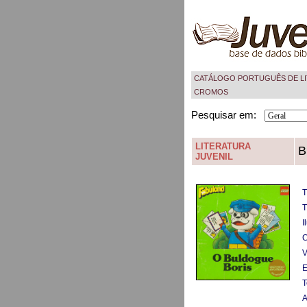
CATÁLOGO PORTUGUÊS DE LI
CROMOS
Pesquisar em:
LITERATURA
B
JUVENIL
T
T
I
C
V
E
T
A