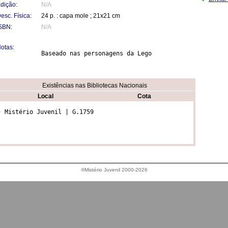
dição:
N/A
esc. Física:
24 p. : capa mole ; 21x21 cm
SBN:
N/A
otas:
Baseado nas personagens da Lego
Existências nas Bibliotecas Nacionais
Local
Cota
• Mistério Juvenil | G.1759
®Mistério Juvenil 2000-2026