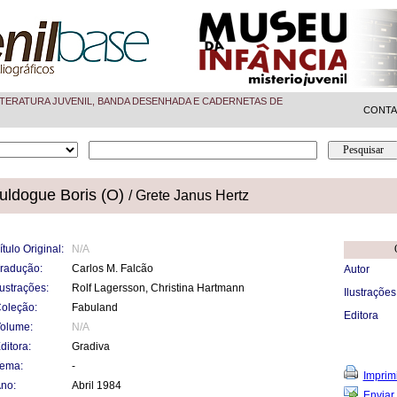
TERATURA JUVENIL, BANDA DESENHADA E CADERNETAS DE
CONT
uldogue Boris (O)
/ Grete Janus Hertz
ítulo Original:
N/A
radução:
Carlos M. Falcão
Autor
lustrações:
Rolf Lagersson, Christina Hartmann
Ilustrações
oleção:
Fabuland
Editora
olume:
N/A
ditora:
Gradiva
ema:
-
Imprimi
no:
Abril 1984
Enviar