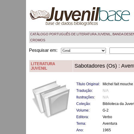
CATÁLOGO PORTUGUÊS DE LITERATURA JUVENIL, BANDA DESE
CROMOS
Pesquisar em:
LITERATURA
Sabotadores (Os) : Aven
JUVENIL
Título Original:
Michel fait mouche
Tradução:
N/A
Ilustrações:
N/A
Coleção:
Biblioteca da Juve
Volume:
G-2
Editora:
Verbo
Tema:
Aventura
Ano:
1965