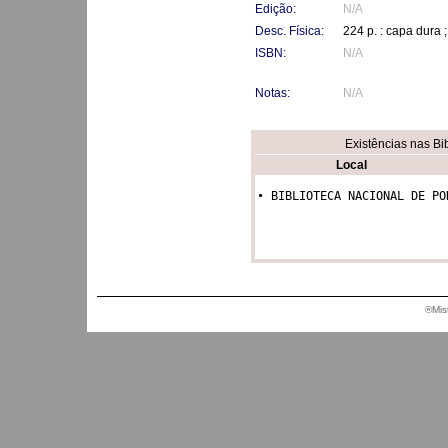
Edição:
N/A
Desc. Física:
224 p. : capa dura 
ISBN:
N/A
Notas:
N/A
Existências nas Bi
Local
• BIBLIOTECA NACIONAL DE PO
®Mis