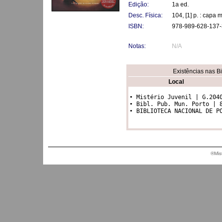
Edição:
1a ed.
Desc. Física:
104, [1] p. : capa 
ISBN:
978-989-628-137-
Notas:
N/A
Existências nas B
Local
• Mistério Juvenil | G.2040
• Bibl. Pub. Mun. Porto | 8a
• BIBLIOTECA NACIONAL DE P
®Mis