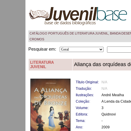
CATÁLOGO PORTUGUÊS DE LITERATURA JUVENIL, BANDA DESE
CROMOS
Pesquisar em:
LITERATURA
Aliança das orquídeas 
JUVENIL
Título Original:
N/A
Tradução:
N/A
Ilustrações:
André Mealha
Coleção:
A Lenda da Cidad
Volume:
3
Editora:
Quidnovi
Tema:
-
Ano:
2009