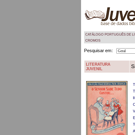
CATÁLOGO PORTUGUÊS DE LI
CROMOS
Pesquisar em:
LITERATURA
S
JUVENIL
T
T
I
C
V
E
T
A