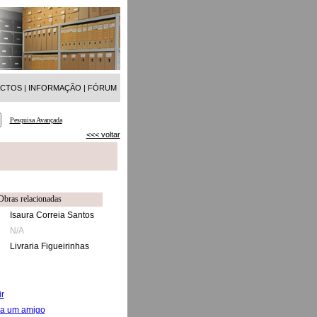
ACTOS
|
INFORMAÇÃO
|
FÓRUM
Pesquisa Avançada
<<< voltar
Obras relacionadas
Isaura Correia Santos
N/A
Livraria Figueirinhas
r
 a um amigo