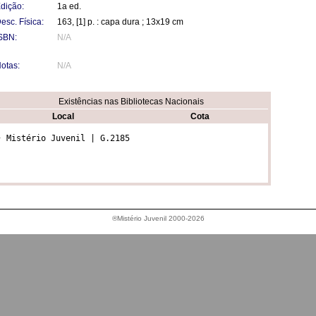
dição:
1a ed.
esc. Física:
163, [1] p. : capa dura ; 13x19 cm
SBN:
N/A
otas:
N/A
Existências nas Bibliotecas Nacionais
Local
Cota
• Mistério Juvenil | G.2185
®Mistério Juvenil 2000-2026