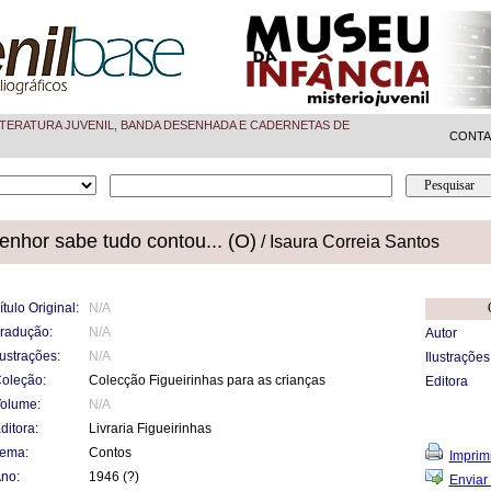
TERATURA JUVENIL, BANDA DESENHADA E CADERNETAS DE
CONT
enhor sabe tudo contou... (O)
/ Isaura Correia Santos
ítulo Original:
N/A
radução:
N/A
Autor
lustrações:
N/A
Ilustrações
oleção:
Colecção Figueirinhas para as crianças
Editora
olume:
N/A
ditora:
Livraria Figueirinhas
ema:
Contos
Imprimi
no:
1946 (?)
Enviar