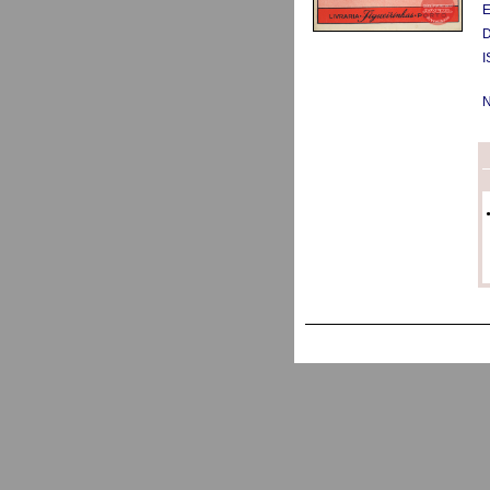
E
D
I
N