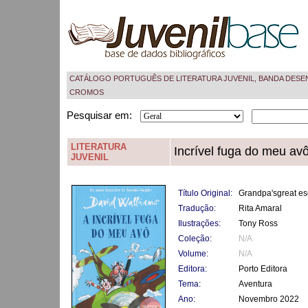
CATÁLOGO PORTUGUÊS DE LITERATURA JUVENIL, BANDA DESE
CROMOS
Pesquisar em:
LITERATURA
Incrível fuga do meu avô
JUVENIL
Título Original:
Grandpa'sgreat e
Tradução:
Rita Amaral
Ilustrações:
Tony Ross
Coleção:
N/A
Volume:
N/A
Editora:
Porto Editora
Tema:
Aventura
Ano:
Novembro 2022