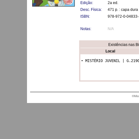
Edição:
2a ed.
Desc. Física:
471 p. : capa dura
ISBN:
978-972-0-04833-
Notas:
N/A
Existências nas B
Local
®Mis