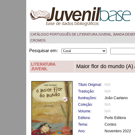
CATÁLOGO PORTUGUÊS DE LITERATURA JUVENIL, BANDA DESE
CROMOS
Pesquisar em:
LITERATURA
Maior flor do mundo (A)
JUVENIL
Título Original:
N/A
Tradução:
N/A
Ilustrações:
João Caetano
Coleção:
N/A
Volume:
N/A
Editora:
Porto Editora
Tema:
Contos
Ano:
Novembro 2022