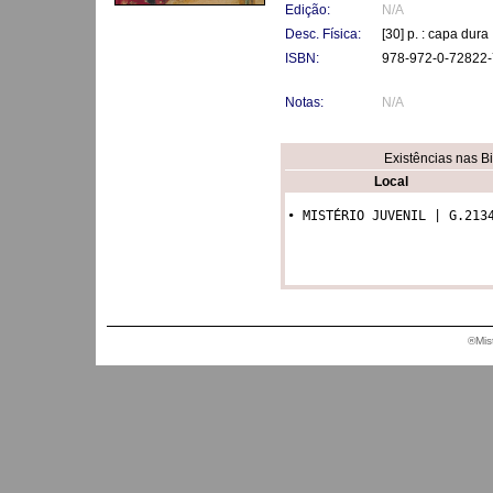
Edição:
N/A
Desc. Física:
[30] p. : capa dura
ISBN:
978-972-0-72822-
Notas:
N/A
Existências nas B
Local
• MISTÉRIO JUVENIL | G.213
®Mis