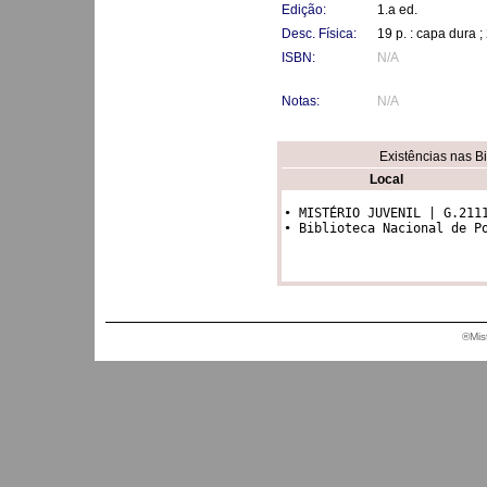
Edição:
1.a ed.
Desc. Física:
19 p. : capa dura 
ISBN:
N/A
Notas:
N/A
Existências nas B
Local
• MISTÉRIO JUVENIL | G.2111
• Biblioteca Nacional de P
®Mis