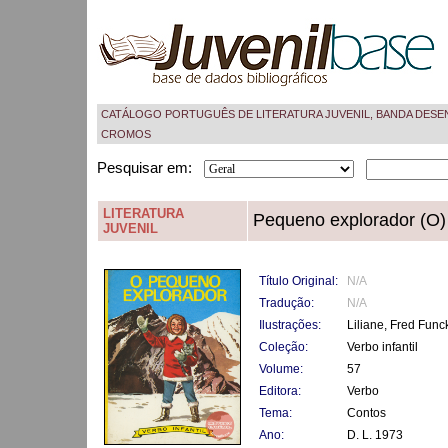
CATÁLOGO PORTUGUÊS DE LITERATURA JUVENIL, BANDA DESE
CROMOS
Pesquisar em:
LITERATURA
Pequeno explorador (O)
JUVENIL
Título Original:
N/A
Tradução:
N/A
Ilustrações:
Liliane, Fred Func
Coleção:
Verbo infantil
Volume:
57
Editora:
Verbo
Tema:
Contos
Ano:
D. L. 1973