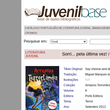
CATÁLOGO PORTUGUÊS DE LITERATURA JUVENIL, BANDA DESE
CROMOS
Pesquisar em:
LITERATURA
Sorri... pela última vez!
/
JUVENIL
Título Original:
Say cheese-and di
Tradução:
Miguel Marques da
Ilustrações:
N/A
Coleção:
Arrepios Terrorlân
Volume:
8
Editora:
Porto Editora
Tema:
Terror
Ano:
Setembro 2012