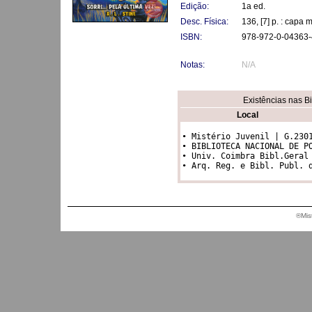
Edição:
1a ed.
Desc. Física:
136, [7] p. : capa 
ISBN:
978-972-0-04363-
Notas:
N/A
Existências nas B
Local
• Mistério Juvenil | G.2301
• BIBLIOTECA NACIONAL DE PO
• Univ. Coimbra Bibl.Geral |
• Arq. Reg. e Bibl. Publ. 
®Mis