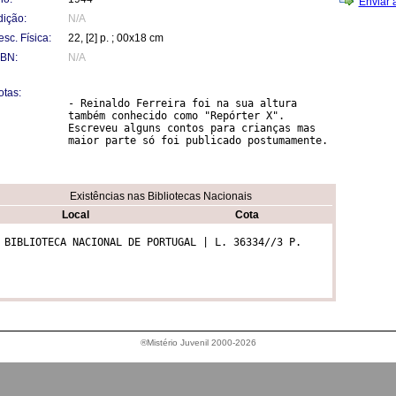
Enviar 
dição:
N/A
sc. Física:
22, [2] p. ; 00x18 cm
SBN:
N/A
otas:
- Reinaldo Ferreira foi na sua altura 
também conhecido como "Repórter X". 
Escreveu alguns contos para crianças mas 
maior parte só foi publicado postumamente.
Existências nas Bibliotecas Nacionais
Local
Cota
 BIBLIOTECA NACIONAL DE PORTUGAL | L. 36334//3 P.
®Mistério Juvenil 2000-2026