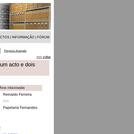
ACTOS
|
INFORMAÇÃO
|
FÓRUM
Pesquisa Avançada
<<< voltar
um acto e dois
bras relacionadas
Reinaldo Ferreira
N/A
Papelaria Fernandes
r