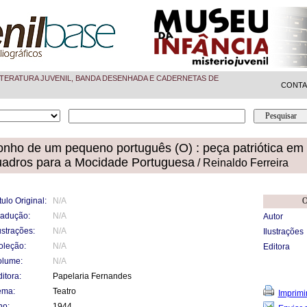
TERATURA JUVENIL, BANDA DESENHADA E CADERNETAS DE
CONT
nho de um pequeno português (O) : peça patriótica em 
uadros para a Mocidade Portuguesa
/ Reinaldo Ferreira
tulo Original:
N/A
O
radução:
N/A
Autor
ustrações:
N/A
Ilustrações
oleção:
N/A
Editora
olume:
N/A
itora:
Papelaria Fernandes
ema:
Teatro
Imprimi
no:
1944