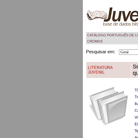
CATÁLOGO PORTUGUÊS DE LI
CROMOS
Pesquisar em:
So
LITERATURA
JUVENIL
q
Tí
T
Il
C
V
Ed
T
A