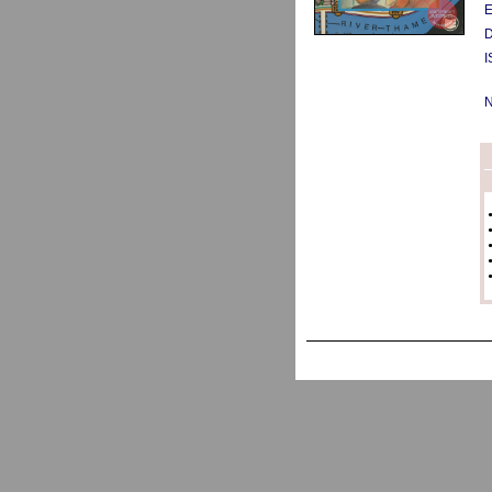
E
D
I
N