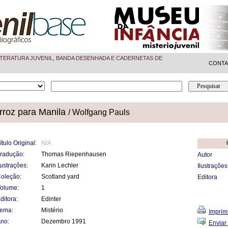
TERATURA JUVENIL, BANDA DESENHADA E CADERNETAS DE
CONT
rroz para Manila
/ Wolfgang Pauls
ítulo Original:
N/A
radução:
Thomas Riepenhausen
Autor
lustrações:
Karin Lechler
Ilustrações
oleção:
Scotland yard
Editora
olume:
1
ditora:
Edinter
ema:
Mistério
Imprimi
no:
Dezembro 1991
Enviar