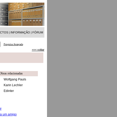
ACTOS
|
INFORMAÇÃO
|
FÓRUM
Pesquisa Avançada
<<< voltar
Obras relacionadas
Wolfgang Pauls
Karin Lechler
Edinter
r
 a um amigo