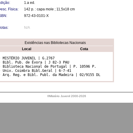
dição:
1.a ed.
esc. Física:
142 p. : capa mole ; 11,5x18 cm
SBN:
972-43-0101-X
otas:
N/A
Existências nas Bibliotecas Nacionais
Local
Cota
• MISTÉRIO JUVENIL | G.2767

• Bibl. Pub. de Évora | J 82-3 PAU

• Biblioteca Nacional de Portugal | P. 10596 P.

• Univ. Coimbra Bibl.Geral | 6-7-41

• Arq. Reg. e Bibl. Publ. da Madeira | 02/9155 DL
®Mistério Juvenil 2000-2026