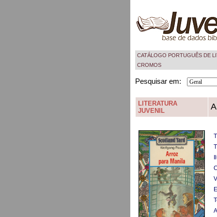
CATÁLOGO PORTUGUÊS DE LI
CROMOS
Pesquisar em:
LITERATURA
A
JUVENIL
T
T
I
C
V
E
T
A