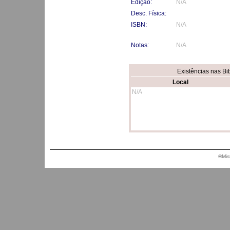
Edição:
N/A
Desc. Física:
ISBN:
N/A
Notas:
N/A
Existências nas Bi
Local
N/A
®Mis