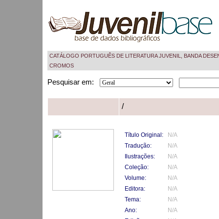
CATÁLOGO PORTUGUÊS DE LITERATURA JUVENIL, BANDA DESE
CROMOS
Pesquisar em:
/
Título Original:
N/A
Tradução:
N/A
Ilustrações:
N/A
Coleção:
N/A
Volume:
N/A
Editora:
N/A
Tema:
N/A
Ano:
N/A