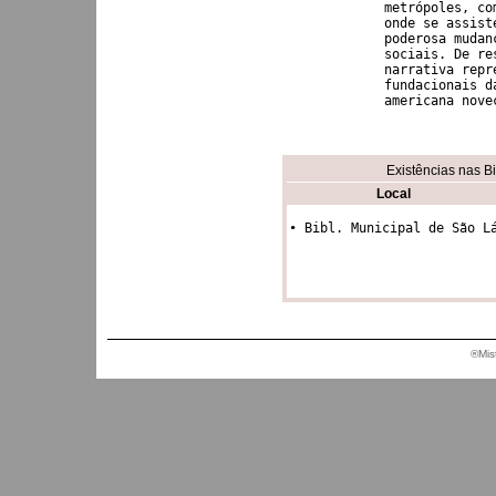
metrópoles, co
onde se assist
poderosa mudan
sociais. De re
narrativa repr
fundacionais d
americana nove
Existências nas B
Local
• Bibl. Municipal de São L
®Mis