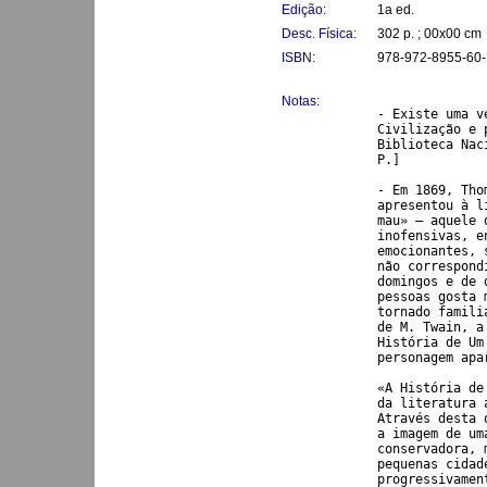
Edição:
1a ed.
Desc. Física:
302 p. ; 00x00 cm
ISBN:
978-972-8955-60-
Notas:
- Existe uma v
Civilização e 
Biblioteca Nac
P.]

- Em 1869, Tho
apresentou à l
mau» – aquele 
inofensivas, e
emocionantes, 
não correspond
domingos e de 
pessoas gosta 
tornado famili
de M. Twain, a
História de Um
personagem apa
«A História de
da literatura 
Através desta 
a imagem de um
conservadora, 
pequenas cidad
progressivamen