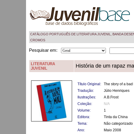
CATÁLOGO PORTUGUÊS DE LITERATURA JUVENIL, BANDA DESE
CROMOS
Pesquisar em:
LITERATURA
História de um rapaz ma
JUVENIL
Título Original:
The story of a bad
Tradução:
Júlio Henriques
Ilustrações:
A.B.Frost
Coleção:
N/A
Volume:
1
Editora:
Tinta da China
Tema:
Não categorizado
Ano:
Maio 2008