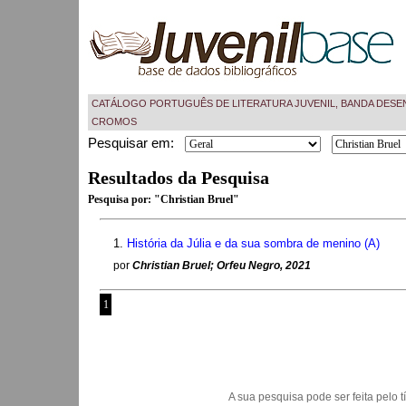
CATÁLOGO PORTUGUÊS DE LITERATURA JUVENIL, BANDA DESE
CROMOS
Pesquisar em:
Resultados da Pesquisa
Pesquisa por:
"Christian Bruel"
1.
História da Júlia e da sua sombra de menino (A)
por
Christian Bruel; Orfeu Negro, 2021
1
A sua pesquisa pode ser feita pelo títu