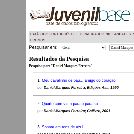
CATÁLOGO PORTUGUÊS DE LITERATURA JUVENIL, BANDA DESE
CROMOS
Pesquisar em:
Resultados da Pesquisa
Pesquisa por:
"Daniel Marques Ferreira"
1.
Meu cavalinho de pau... amigo do coração
por
Daniel Marques Ferreira; Edições Asa, 1990
2.
Quarto com vista para o paraíso
por
Daniel Marques Ferreira; Gailivro, 2001
3.
Sonata em tons de azul