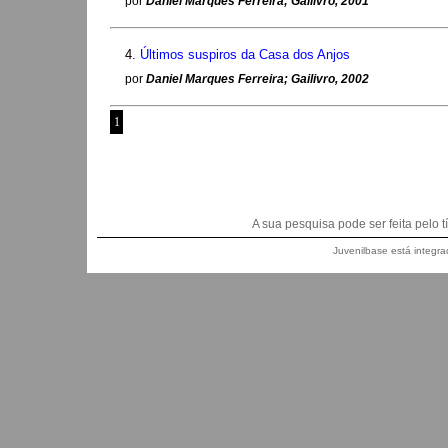
por
Daniel Marques Ferreira; Gailivro, 2001
4.
Últimos suspiros da Casa dos Anjos
por
Daniel Marques Ferreira; Gailivro, 2002
1
A sua pesquisa pode ser feita pelo títu
Juvenilbase está integra