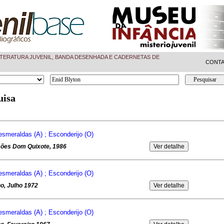
TERATURA JUVENIL, BANDA DESENHADA E CADERNETAS DE
CONT
uisa
esmeraldas (A) ; Esconderijo (O)
ações Dom Quixote, 1986
esmeraldas (A) ; Esconderijo (O)
no, Julho 1972
esmeraldas (A) ; Esconderijo (O)