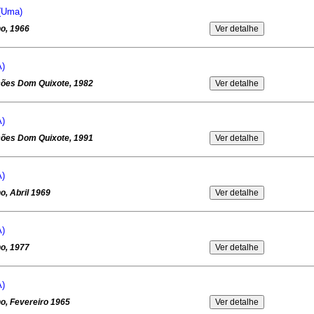
 (Uma)
no, 1966
A)
ações Dom Quixote, 1982
A)
ações Dom Quixote, 1991
A)
o, Abril 1969
A)
no, 1977
A)
no, Fevereiro 1965