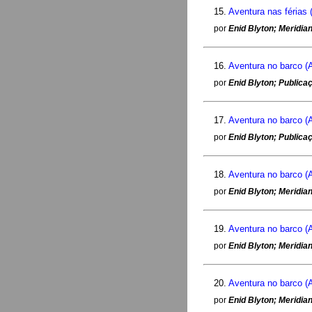
15.
Aventura nas férias
por
Enid Blyton; Meridia
16.
Aventura no barco (
por
Enid Blyton; Public
17.
Aventura no barco (
por
Enid Blyton; Public
18.
Aventura no barco (
por
Enid Blyton; Meridian
19.
Aventura no barco (
por
Enid Blyton; Meridia
20.
Aventura no barco (
por
Enid Blyton; Meridia