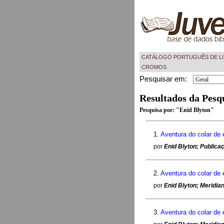
CATÁLOGO PORTUGUÊS DE LI
CROMOS
Pesquisar em:
Resultados da Pesq
Pesquisa por:
"Enid Blyton"
1.
Aventura do colar de 
por
Enid Blyton; Public
2.
Aventura do colar de 
por
Enid Blyton; Meridia
3.
Aventura do colar de 