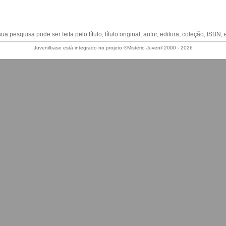
sua pesquisa pode ser feita pelo título, título original, autor, editora, coleção, ISBN, e
Juvenilbase está integrado no projeto ®Mistério Juvenil 2000 - 2026