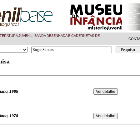
TERATURA JUVENIL, BANDA DESENHADA E CADERNETAS DE
CONT
uisa
iano, 1965
iano, 1978