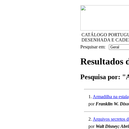
CATÁLOGO PORTUGUÊ
DESENHADA E CADE
Pesquisar em:
Resultados 
Pesquisa por:
"A
1.
Armadilha na esta
por
Franklin W. Dixon
2.
Arquivos secretos d
por
Walt Disney; Abri