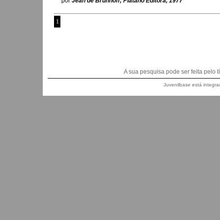
por
Jean de Brunhoff; Plátano Editora, 1977
1
A sua pesquisa pode ser feita pelo títu
Juvenilbase está integra