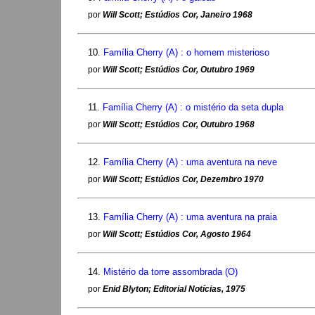
por
Will Scott; Estúdios Cor, Janeiro 1968
10.
Família Cherry (A) : o homem misterioso
por
Will Scott; Estúdios Cor, Outubro 1969
11.
Família Cherry (A) : o mistério da seta dupla
por
Will Scott; Estúdios Cor, Outubro 1968
12.
Família Cherry (A) : uma aventura na neve
por
Will Scott; Estúdios Cor, Dezembro 1970
13.
Família Cherry (A) : uma aventura na praia
por
Will Scott; Estúdios Cor, Agosto 1964
14.
Mistério da torre assombrada (O)
por
Enid Blyton; Editorial Notícias, 1975