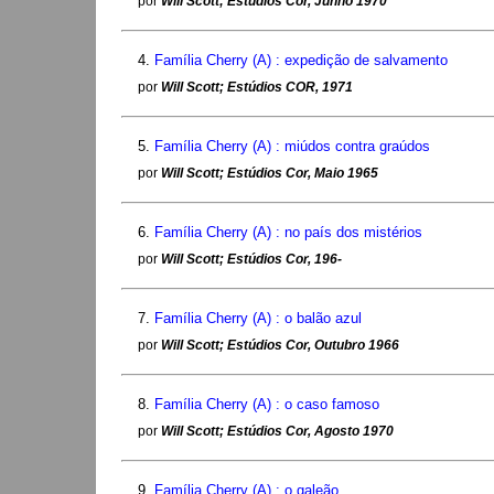
por
Will Scott; Estúdios Cor, Junho 1970
4.
Família Cherry (A) : expedição de salvamento
por
Will Scott; Estúdios COR, 1971
5.
Família Cherry (A) : miúdos contra graúdos
por
Will Scott; Estúdios Cor, Maio 1965
6.
Família Cherry (A) : no país dos mistérios
por
Will Scott; Estúdios Cor, 196-
7.
Família Cherry (A) : o balão azul
por
Will Scott; Estúdios Cor, Outubro 1966
8.
Família Cherry (A) : o caso famoso
por
Will Scott; Estúdios Cor, Agosto 1970
9.
Família Cherry (A) : o galeão