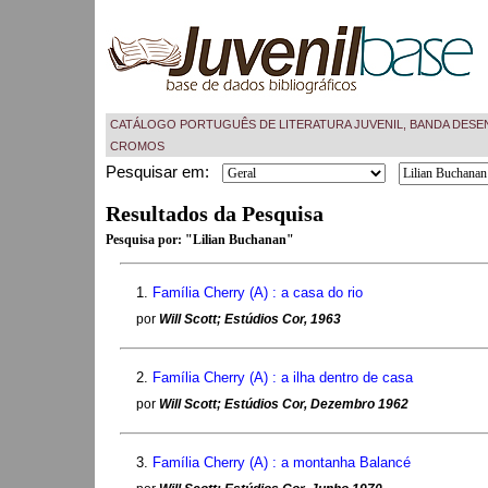
CATÁLOGO PORTUGUÊS DE LITERATURA JUVENIL, BANDA DESE
CROMOS
Pesquisar em:
Resultados da Pesquisa
Pesquisa por:
"Lilian Buchanan"
1.
Família Cherry (A) : a casa do rio
por
Will Scott; Estúdios Cor, 1963
2.
Família Cherry (A) : a ilha dentro de casa
por
Will Scott; Estúdios Cor, Dezembro 1962
3.
Família Cherry (A) : a montanha Balancé