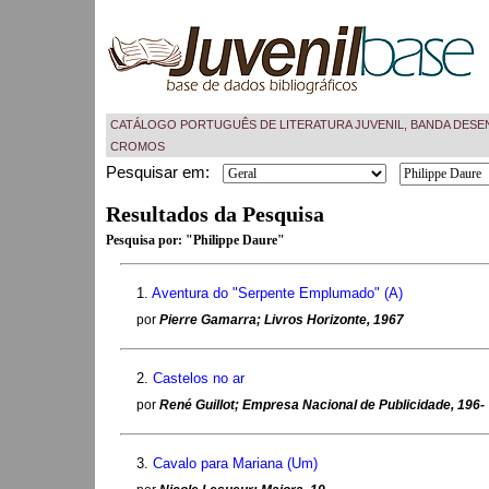
CATÁLOGO PORTUGUÊS DE LITERATURA JUVENIL, BANDA DESE
CROMOS
Pesquisar em:
Resultados da Pesquisa
Pesquisa por:
"Philippe Daure"
1.
Aventura do "Serpente Emplumado" (A)
por
Pierre Gamarra; Livros Horizonte, 1967
2.
Castelos no ar
por
René Guillot; Empresa Nacional de Publicidade, 196-
3.
Cavalo para Mariana (Um)