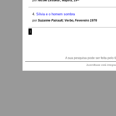
por
Nicole Lesueur; Majora, 19--
4.
Sílvia e o homem sombra
por
Suzanne Pairault; Verbo, Fevereiro 1976
1
A sua pesquisa pode ser feita pelo títu
Juvenilbase está integra