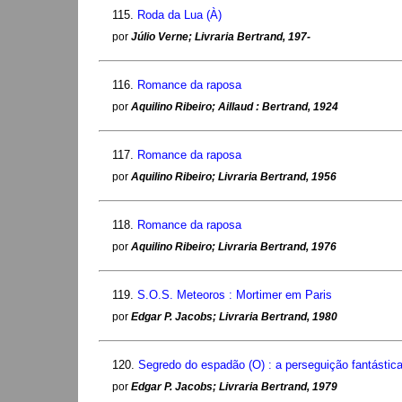
115.
Roda da Lua (À)
por
Júlio Verne; Livraria Bertrand, 197-
116.
Romance da raposa
por
Aquilino Ribeiro; Aillaud : Bertrand, 1924
117.
Romance da raposa
por
Aquilino Ribeiro; Livraria Bertrand, 1956
118.
Romance da raposa
por
Aquilino Ribeiro; Livraria Bertrand, 1976
119.
S.O.S. Meteoros : Mortimer em Paris
por
Edgar P. Jacobs; Livraria Bertrand, 1980
120.
Segredo do espadão (O) : a perseguição fantástic
por
Edgar P. Jacobs; Livraria Bertrand, 1979