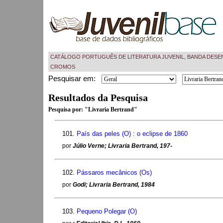
CATÁLOGO PORTUGUÊS DE LITERATURA JUVENIL, BANDA DESE
CROMOS
Pesquisar em:
Resultados da Pesquisa
Pesquisa por:
"Livraria Bertrand"
101.
País das peles (O) : o eclipse de 1860
por
Júlio Verne; Livraria Bertrand, 197-
102.
Pássaros mecânicos (Os)
por
Godi; Livraria Bertrand, 1984
103.
Pequeno Polegar (O)