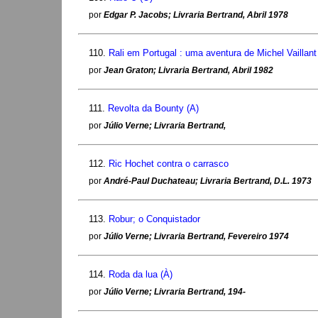
por
Edgar P. Jacobs; Livraria Bertrand, Abril 1978
110.
Rali em Portugal : uma aventura de Michel Vaillant
por
Jean Graton; Livraria Bertrand, Abril 1982
111.
Revolta da Bounty (A)
por
Júlio Verne; Livraria Bertrand,
112.
Ric Hochet contra o carrasco
por
André-Paul Duchateau; Livraria Bertrand, D.L. 1973
113.
Robur; o Conquistador
por
Júlio Verne; Livraria Bertrand, Fevereiro 1974
114.
Roda da lua (À)
por
Júlio Verne; Livraria Bertrand, 194-