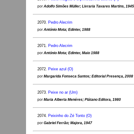
por
Adolfo Simões Müller; Livraria Tavares Martins, 1945
2070.
Pedro Alecrim
por
António Mota; Edinter, 1988
2071.
Pedro Alecrim
por
António Mota; Edinter, Maio 1988
2072.
Peixe azul (O)
por
Margarida Fonseca Santos; Editorial Presença, 2008
2073.
Peixe no ar (Um)
por
Maria Alberta Menéres; Plátano Editora, 1980
2074.
Peixinho do Zé Tonto (O)
por
Gabriel Ferrão; Majora, 1947