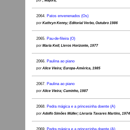
por
; Majora,
2064.
Patos envenenados (Os)
por
Kathryn Kenny; Editorial Verbo, Outubro 1986
2065.
Pau-de-fileira (O)
por
Maria Keil; Livros Horizonte, 1977
2066.
Paulina ao piano
por
Alice Vieira; Europa-América, 1985
2067.
Paulina ao piano
por
Alice Vieira; Caminho, 1987
2068.
Pedra mágica e a princesinha doente (A)
por
Adolfo Simões Müller; Livraria Tavares Martins, 1974
2069.
Pedra mágica e a princezinha doente (A)