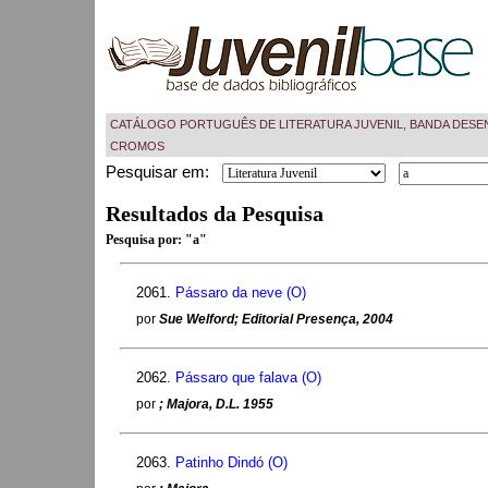
CATÁLOGO PORTUGUÊS DE LITERATURA JUVENIL, BANDA DESE
CROMOS
Pesquisar em:
Resultados da Pesquisa
Pesquisa por:
"a"
2061.
Pássaro da neve (O)
por
Sue Welford; Editorial Presença, 2004
2062.
Pássaro que falava (O)
por
; Majora, D.L. 1955
2063.
Patinho Dindó (O)