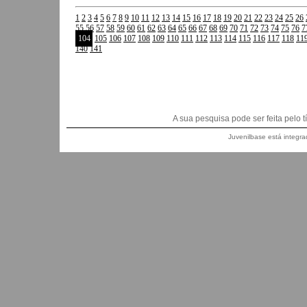
1
2
3
4
5
6
7
8
9
10
11
12
13
14
15
16
17
18
19
20
21
22
23
24
25
26
55
56
57
58
59
60
61
62
63
64
65
66
67
68
69
70
71
72
73
74
75
76
7
104
105
106
107
108
109
110
111
112
113
114
115
116
117
118
11
140
141
A sua pesquisa pode ser feita pelo títu
Juvenilbase está integra