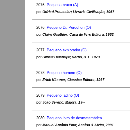
2075.
Pequena bruxa (A)
por
Otfried Preussler; Livraria Civilização, 1967
2076.
Pequeno Dr. Pérochon (O)
por
Claire Gauthier; Casa do livro Editora, 1962
2077.
Pequeno explorador (O)
por
Gilbert Delahaye; Verbo, D. L. 1973
2078.
Pequeno homem (O)
por
Erich Kästner; Clássica Editora, 1967
2079.
Pequeno ladino (O)
por
João Sereno; Majora, 19--
2080.
Pequeno livro de desmatemática
por
Manuel António Pina; Assírio & Alvim, 2001