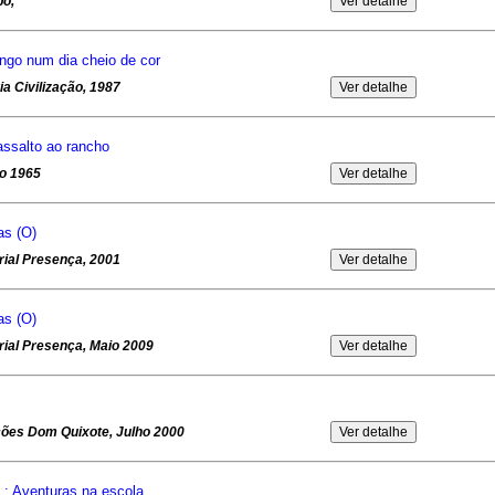
bo,
ngo num dia cheio de cor
ia Civilização, 1987
ssalto ao rancho
iro 1965
as (O)
rial Presença, 2001
as (O)
rial Presença, Maio 2009
ções Dom Quixote, Julho 2000
) : Aventuras na escola