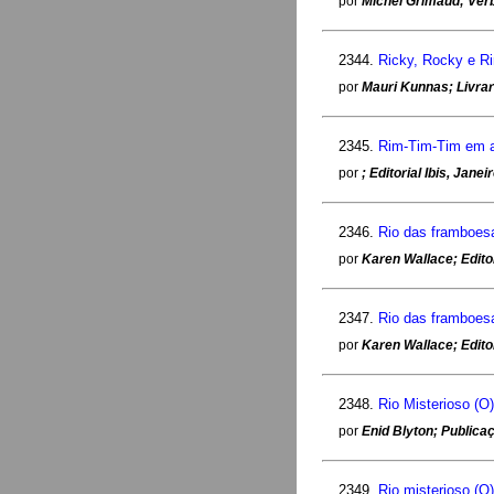
por
Michel Grimaud; Ver
2344.
Ricky, Rocky e Ri
por
Mauri Kunnas; Livrar
2345.
Rim-Tim-Tim em a
por
; Editorial Ibis, Jane
2346.
Rio das framboes
por
Karen Wallace; Edito
2347.
Rio das framboes
por
Karen Wallace; Edito
2348.
Rio Misterioso (O)
por
Enid Blyton; Publica
2349.
Rio misterioso (O