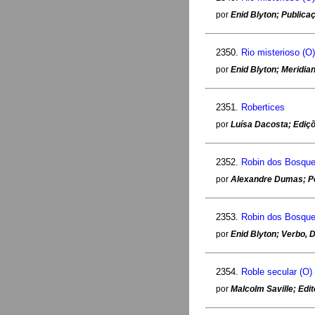
por
Enid Blyton; Public
2350.
Rio misterioso (O
por
Enid Blyton; Meridia
2351.
Robertices
por
Luísa Dacosta; Ediç
2352.
Robin dos Bosqu
por
Alexandre Dumas; Por
2353.
Robin dos Bosque
por
Enid Blyton; Verbo, D
2354.
Roble secular (O)
por
Malcolm Saville; Edito