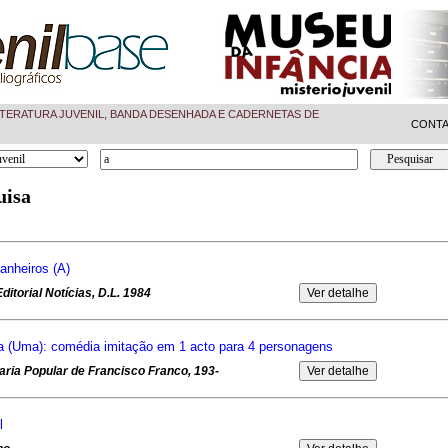
TERATURA JUVENIL, BANDA DESENHADA E CADERNETAS DE
CONT
uisa
anheiros (A)
itorial Notícias, D.L. 1984
a (Uma): comédia imitação em 1 acto para 4 personagens
aria Popular de Francisco Franco, 193-
l