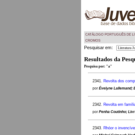
CATÁLOGO PORTUGUÊS DE LI
CROMOS
Pesquisar em:
Resultados da Pesq
Pesquisa por:
"a"
2341.
Revolta dos comp
por
Évelyne Lallemand; Ed
2342.
Revolta em famíli
por
Penha Coutinho; Livr
2343.
Rhóor o invencíve