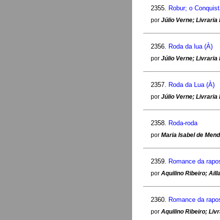
2355.
Robur; o Conquist
por
Júlio Verne; Livraria
2356.
Roda da lua (À)
por
Júlio Verne; Livraria
2357.
Roda da Lua (À)
por
Júlio Verne; Livraria
2358.
Roda-roda
por
Maria Isabel de Mend
2359.
Romance da rapo
por
Aquilino Ribeiro; Ail
2360.
Romance da rapo
por
Aquilino Ribeiro; Liv