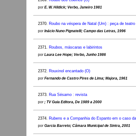
por
E. W. Hildick; Verbo, Janeiro 1981
2370.
Roubo na véspera de Natal (Um) : peça de teatro
por
Inácio Nuno Pignatelli; Campo das Letras, 1996
2371.
Roubos, máscaras e labirintos
por
Laura Lee Hope; Verbo, Junho 1986
2372.
Rouxinol encantado (O)
por
Fernando de Castro Pires de Lima; Majora, 1961
2373.
Rua Sésamo : revista
por
; TV Guia Editora, De 1989 a 2000
2374.
Rubens e a Companhia do Espanto em o caso da
por
Garcia Barreto; Câmara Municipal de Sintra, 2001