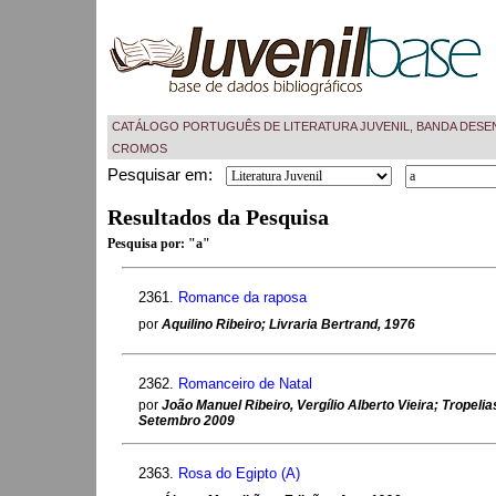
CATÁLOGO PORTUGUÊS DE LITERATURA JUVENIL, BANDA DESE
CROMOS
Pesquisar em:
Resultados da Pesquisa
Pesquisa por:
"a"
2361.
Romance da raposa
por
Aquilino Ribeiro; Livraria Bertrand, 1976
2362.
Romanceiro de Natal
por
João Manuel Ribeiro, Vergílio Alberto Vieira; Tropeli
Setembro 2009
2363.
Rosa do Egipto (A)