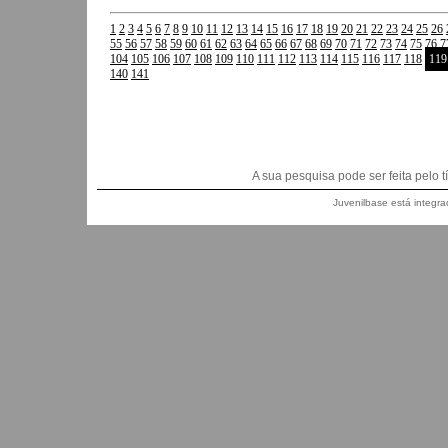
1
2
3
4
5
6
7
8
9
10
11
12
13
14
15
16
17
18
19
20
21
22
23
24
25
26
55
56
57
58
59
60
61
62
63
64
65
66
67
68
69
70
71
72
73
74
75
76
7
104
105
106
107
108
109
110
111
112
113
114
115
116
117
118
119
140
141
A sua pesquisa pode ser feita pelo títu
Juvenilbase está integra