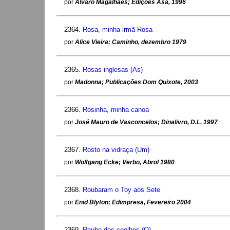
por
Álvaro Magalhães; Edições Asa, 1996
2364.
Rosa, minha irmã Rosa
por
Alice Vieira; Caminho, dezembro 1979
2365.
Rosas inglesas (As)
por
Madonna; Publicações Dom Quixote, 2003
2366.
Rosinha, minha canoa
por
José Mauro de Vasconcelos; Dinalivro, D.L. 1997
2367.
Rosto na vidraça (Um)
por
Wolfgang Ecke; Verbo, Abrol 1980
2368.
Roubaram o Toy aos Sete
por
Enid Blyton; Edimpresa, Fevereiro 2004
2369.
Roubo dos coelhos (O)