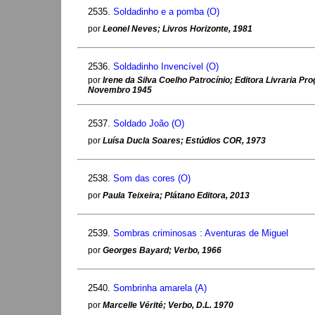
2535.
Soldadinho e a pomba (O)
por
Leonel Neves; Livros Horizonte, 1981
2536.
Soldadinho Invencível (O)
por
Irene da Silva Coelho Patrocínio; Editora Livraria Prog
Novembro 1945
2537.
Soldado João (O)
por
Luísa Ducla Soares; Estúdios COR, 1973
2538.
Som das cores (O)
por
Paula Teixeira; Plátano Editora, 2013
2539.
Sombras criminosas : Aventuras de Miguel
por
Georges Bayard; Verbo, 1966
2540.
Sombrinha amarela (A)
por
Marcelle Vérité; Verbo, D.L. 1970