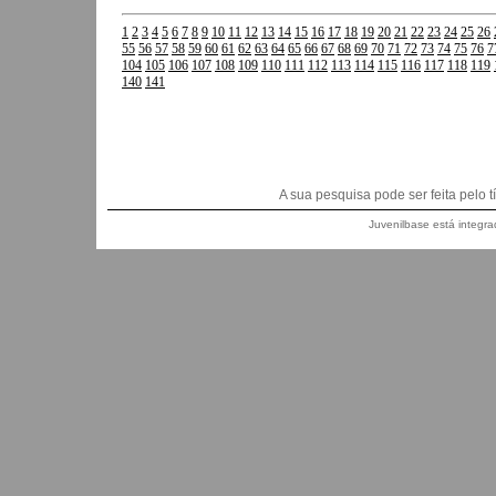
1
2
3
4
5
6
7
8
9
10
11
12
13
14
15
16
17
18
19
20
21
22
23
24
25
26
55
56
57
58
59
60
61
62
63
64
65
66
67
68
69
70
71
72
73
74
75
76
7
104
105
106
107
108
109
110
111
112
113
114
115
116
117
118
119
140
141
A sua pesquisa pode ser feita pelo títu
Juvenilbase está integra