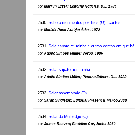
por
Marilyn Ezzell; Editorial Notícias, D.L. 1984
2530.
Sol e o menino dos pés frios (O) : contos
por
Matilde Rosa Araújo; Ática, 1972
2531.
Sola sapato rei rainha e outros contos em que 
por
Adolfo Simões Müller; Verbo, 1986
2532.
Sola, sapato, rei, rainha
por
Adolfo Simões Müller; Plátano Editora, D.L. 1983
2533.
Solar assombrado (O)
por
Sarah Singleton; Editorial Presença, Março 2008
2534.
Solar de Mulbridge (O)
por
James Reeves; Estúdios Cor, Junho 1963