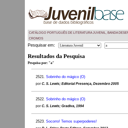
CATÁLOGO PORTUGUÊS DE LITERATURA JUVENIL, BANDA DESE
CROMOS
Pesquisar em:
Resultados da Pesquisa
Pesquisa por:
"a"
2521.
Sobrinho do mágico (O)
por
C. S. Lewis; Editorial Presença, Dezembro 2005
2522.
Sobrinho do mágico (O)
por
C. S. Lewis; Gradiva, 1994
2523.
Socorro! Temos superpoderes!