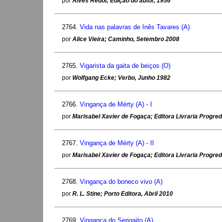
por
Alves Redol; Edição do autor, 1956
2764.
Vida nas palavras de Inês Tavares (A)
por
Alice Vieira; Caminho, Setembro 2008
2765.
Vigarista da gaita de beiços (O)
por
Wolfgang Ecke; Verbo, Junho 1982
2766.
Vingança de Mérty (A) - I
por
Marisabel Xavier de Fogaça; Editora Livraria Progredi
2767.
Vingança de Mérty (A) - II
por
Marisabel Xavier de Fogaça; Editora Livraria Progredi
2768.
Vingança do boneco vivo (A)
por
R. L. Stine; Porto Editora, Abril 2010
2769.
Vingança do Serigaito (A)