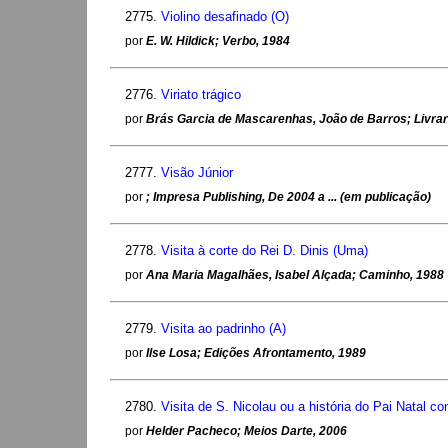
2775.
Violino desafinado (O)
por
E. W. Hildick; Verbo, 1984
2776.
Viriato trágico
por
Brás Garcia de Mascarenhas, João de Barros; Livrar
2777.
Visão Júnior
por
; Impresa Publishing, De 2004 a ... (em publicação)
2778.
Visita à corte do Rei D. Dinis (Uma)
por
Ana Maria Magalhães, Isabel Alçada; Caminho, 1988
2779.
Visita ao padrinho (A)
por
Ilse Losa; Edições Afrontamento, 1989
2780.
Visita de S. Nicolau ou a história do Pai Natal c
por
Helder Pacheco; Meios Darte, 2006