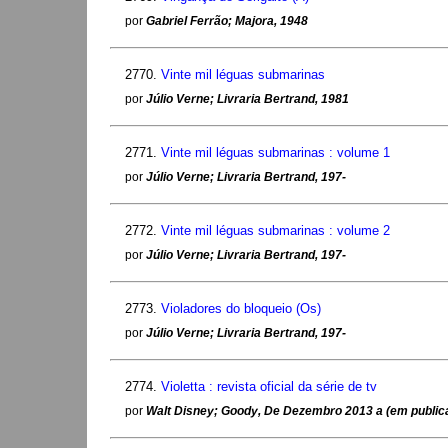
por
Gabriel Ferrão; Majora, 1948
2770.
Vinte mil léguas submarinas
por
Júlio Verne; Livraria Bertrand, 1981
2771.
Vinte mil léguas submarinas : volume 1
por
Júlio Verne; Livraria Bertrand, 197-
2772.
Vinte mil léguas submarinas : volume 2
por
Júlio Verne; Livraria Bertrand, 197-
2773.
Violadores do bloqueio (Os)
por
Júlio Verne; Livraria Bertrand, 197-
2774.
Violetta : revista oficial da série de tv
por
Walt Disney; Goody, De Dezembro 2013 a (em public