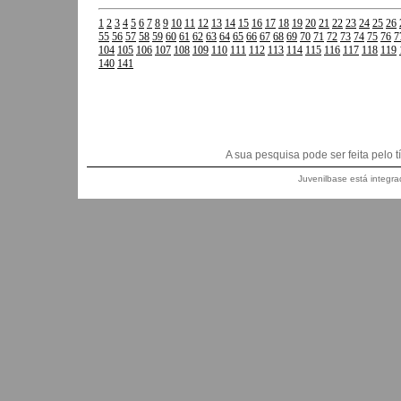
1
2
3
4
5
6
7
8
9
10
11
12
13
14
15
16
17
18
19
20
21
22
23
24
25
26
55
56
57
58
59
60
61
62
63
64
65
66
67
68
69
70
71
72
73
74
75
76
7
104
105
106
107
108
109
110
111
112
113
114
115
116
117
118
119
140
141
A sua pesquisa pode ser feita pelo títu
Juvenilbase está integra