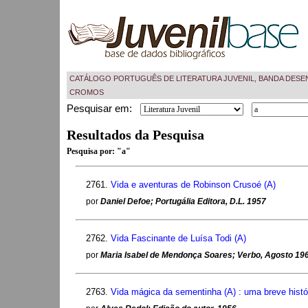
CATÁLOGO PORTUGUÊS DE LITERATURA JUVENIL, BANDA DESE
CROMOS
Pesquisar em:
Resultados da Pesquisa
Pesquisa por:
"a"
2761.
Vida e aventuras de Robinson Crusoé (A)
por
Daniel Defoe; Portugália Editora, D.L. 1957
2762.
Vida Fascinante de Luísa Todi (A)
por
Maria Isabel de Mendonça Soares; Verbo, Agosto 19
2763.
Vida mágica da sementinha (A) : uma breve histór