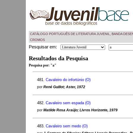
CATÁLOGO PORTUGUÊS DE LITERATURA JUVENIL, BANDA DESE
CROMOS
Pesquisar em:
Resultados da Pesquisa
Pesquisa por:
"a"
481.
Cavaleiro do infortúnio (O)
por
René Guillot; Aster, 1972
482.
Cavaleiro sem espada (O)
por
Matilde Rosa Araújo; Livros Horizonte, 1979
483.
Cavaleiro sem medo (O)