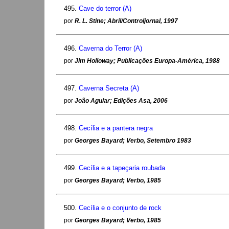
495.
Cave do terror (A)
por
R. L. Stine; Abril/Controljornal, 1997
496.
Caverna do Terror (A)
por
Jim Holloway; Publicações Europa-América, 1988
497.
Caverna Secreta (A)
por
João Aguiar; Edições Asa, 2006
498.
Cecília e a pantera negra
por
Georges Bayard; Verbo, Setembro 1983
499.
Cecília e a tapeçaria roubada
por
Georges Bayard; Verbo, 1985
500.
Cecília e o conjunto de rock
por
Georges Bayard; Verbo, 1985