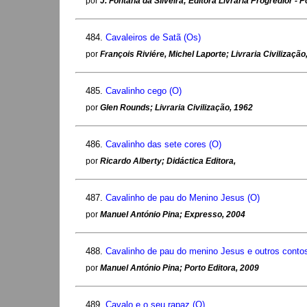
por
J. Fontana da SIlveira; Editora Livraria Progredior - P
484.
Cavaleiros de Satã (Os)
por
François Riviére, Michel Laporte; Livraria Civilização
485.
Cavalinho cego (O)
por
Glen Rounds; Livraria Civilização, 1962
486.
Cavalinho das sete cores (O)
por
Ricardo Alberty; Didáctica Editora,
487.
Cavalinho de pau do Menino Jesus (O)
por
Manuel António Pina; Expresso, 2004
488.
Cavalinho de pau do menino Jesus e outros contos
por
Manuel António Pina; Porto Editora, 2009
489.
Cavalo e o seu rapaz (O)