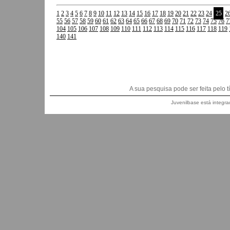
1
2
3
4
5
6
7
8
9
10
11
12
13
14
15
16
17
18
19
20
21
22
23
24
25
2
55
56
57
58
59
60
61
62
63
64
65
66
67
68
69
70
71
72
73
74
75
76
7
104
105
106
107
108
109
110
111
112
113
114
115
116
117
118
119
140
141
A sua pesquisa pode ser feita pelo títu
Juvenilbase está integra