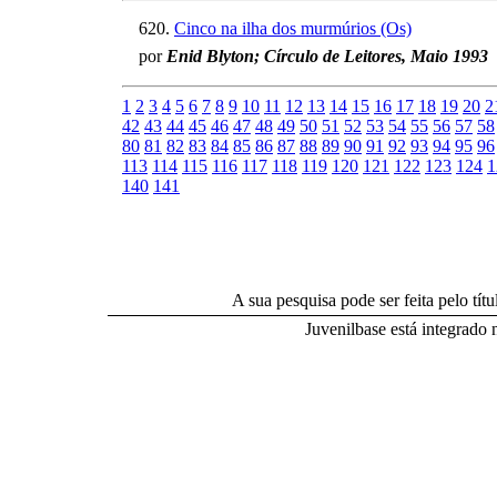
620.
Cinco na ilha dos murmúrios (Os)
por
Enid Blyton; Círculo de Leitores, Maio 1993
1
2
3
4
5
6
7
8
9
10
11
12
13
14
15
16
17
18
19
20
2
42
43
44
45
46
47
48
49
50
51
52
53
54
55
56
57
58
80
81
82
83
84
85
86
87
88
89
90
91
92
93
94
95
96
113
114
115
116
117
118
119
120
121
122
123
124
1
140
141
A sua pesquisa pode ser feita pelo títul
Juvenilbase está integrado