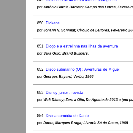
por
António Garcia Barreto; Campo das Letras, Fevereir
850.
Dickens
por
Johann N. Schmidt; Círculo de Leitores, Fevereiro 2
851.
Diogo e a estrelinha nas ilhas da aventura
por
Sara Grilo; Brand Builders,
852.
Disco submarino (O) : Aventuras de Miguel
por
Georges Bayard; Verbo, 1966
853.
Disney junior : revista
por
Walt Disney; Zero a Oito, De Agosto de 2013 a (em p
854.
Divina comédia de Dante
por
Dante, Marques Braga; Livraria Sá da Costa, 1968