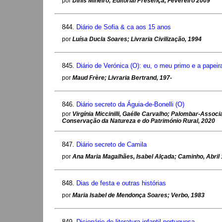
por
Dinis Mineiro; Editorial Presença, Fevereiro 2009
844.
Diário de Sofia & ca aos 15 anos
por
Luísa Ducla Soares; Livraria Civilização, 1994
845.
Diário de Verónica (O): eu, o meu primo e a papeir
por
Maud Frère; Livraria Bertrand, 197-
846.
Diário secreto da Águia-de-Bonelli (O)
por
Virgínia Miccinilli, Gaélle Carvalho; Palombar-Assoc
Conservação da Natureza e do Património Rural, 2020
847.
Diário secreto de Camila
por
Ana Maria Magalhães, Isabel Alçada; Caminho, Abril
848.
Dias de festa e outras histórias
por
Maria Isabel de Mendonça Soares; Verbo, 1983
849.
Dicionário de literatura infantil portuguesa