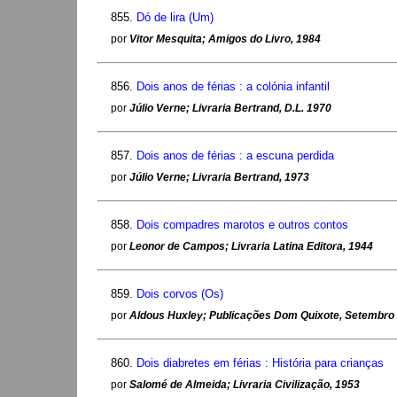
855.
Dó de lira (Um)
por
Vitor Mesquita; Amigos do Livro, 1984
856.
Dois anos de férias : a colónia infantil
por
Júlio Verne; Livraria Bertrand, D.L. 1970
857.
Dois anos de férias : a escuna perdida
por
Júlio Verne; Livraria Bertrand, 1973
858.
Dois compadres marotos e outros contos
por
Leonor de Campos; Livraria Latina Editora, 1944
859.
Dois corvos (Os)
por
Aldous Huxley; Publicações Dom Quixote, Setembro
860.
Dois diabretes em férias : História para crianças
por
Salomé de Almeida; Livraria Civilização, 1953