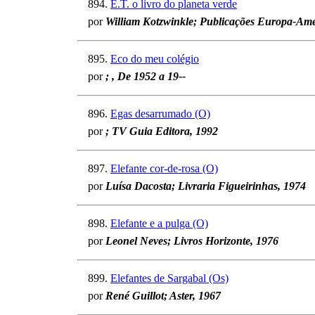
894.
E.T. o livro do planeta verde
por
William Kotzwinkle; Publicações Europa-Amé
895.
Eco do meu colégio
por
; , De 1952 a 19--
896.
Egas desarrumado (O)
por
; TV Guia Editora, 1992
897.
Elefante cor-de-rosa (O)
por
Luísa Dacosta; Livraria Figueirinhas, 1974
898.
Elefante e a pulga (O)
por
Leonel Neves; Livros Horizonte, 1976
899.
Elefantes de Sargabal (Os)
por
René Guillot; Aster, 1967