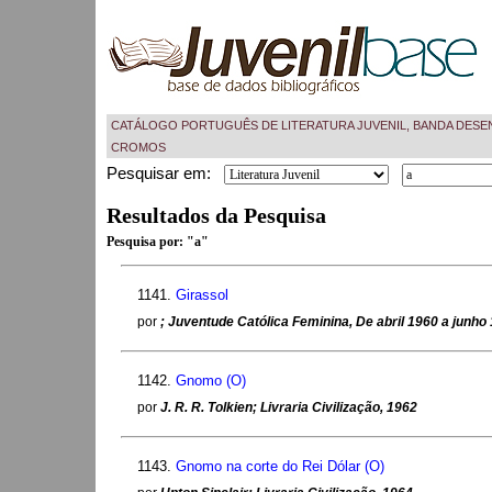
CATÁLOGO PORTUGUÊS DE LITERATURA JUVENIL, BANDA DESE
CROMOS
Pesquisar em:
Resultados da Pesquisa
Pesquisa por:
"a"
1141.
Girassol
por
; Juventude Católica Feminina, De abril 1960 a junho
1142.
Gnomo (O)
por
J. R. R. Tolkien; Livraria Civilização, 1962
1143.
Gnomo na corte do Rei Dólar (O)