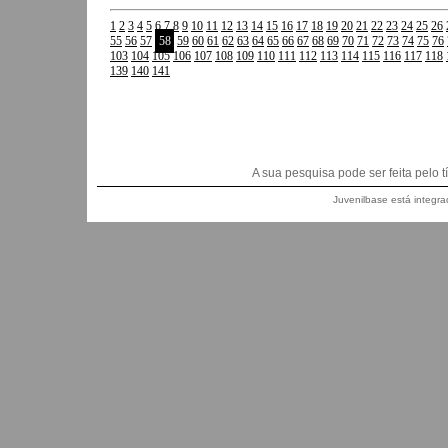
1
2
3
4
5
6
7
8
9
10
11
12
13
14
15
16
17
18
19
20
21
22
23
24
25
26
55
56
57
58
59
60
61
62
63
64
65
66
67
68
69
70
71
72
73
74
75
76
103
104
105
106
107
108
109
110
111
112
113
114
115
116
117
118
139
140
141
A sua pesquisa pode ser feita pelo títu
Juvenilbase está integra