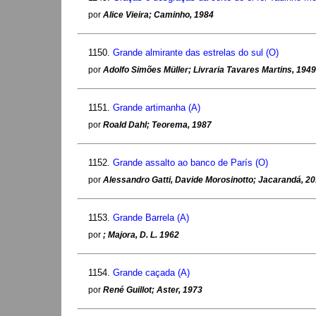
por
Alice Vieira; Caminho, 1984
1150.
Grande almirante das estrelas do sul (O)
por
Adolfo Simões Müller; Livraria Tavares Martins, 1949
1151.
Grande artimanha (A)
por
Roald Dahl; Teorema, 1987
1152.
Grande assalto ao banco de París (O)
por
Alessandro Gatti, Davide Morosinotto; Jacarandá, 2
1153.
Grande Barrela (A)
por
; Majora, D. L. 1962
1154.
Grande caçada (A)
por
René Guillot; Aster, 1973