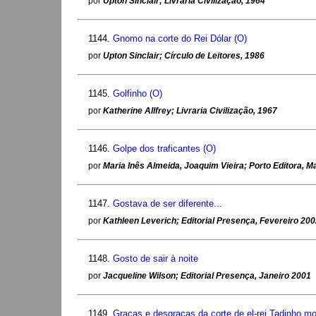
por
Upton Sinclair; Livraria Civilização, 1964
1144.
Gnomo na corte do Rei Dólar (O)
por
Upton Sinclair; Círculo de Leitores, 1986
1145.
Golfinho (O)
por
Katherine Allfrey; Livraria Civilização, 1967
1146.
Golpe dos traficantes (O)
por
Maria Inês Almeida, Joaquim Vieira; Porto Editora, 
1147.
Gostava de ser diferente...
por
Kathleen Leverich; Editorial Presença, Fevereiro 20
1148.
Gosto de sair à noite
por
Jacqueline Wilson; Editorial Presença, Janeiro 2001
1149.
Graças e desgraças da corte de el-rei Tadinho m