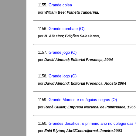
1155.
Grande coisa
por
William Bee; Planeta Tangerina,
1156.
Grande combate (O)
por
N. Allasino; Edições Salesianas,
1157.
Grande jogo (O)
por
David Almond; Editorial Presença, 2004
1158.
Grande jogo (O)
por
David Almond; Editorial Presença, Agosto 2004
1159.
Grande Marcos e os águias negras (O)
por
René Guillot; Empresa Nacional de Publicidade, 1965
1160.
Grandes desafios: o primeiro ano no colégio das 4
por
Enid Blyton; Abril/Controljornal, Janeiro 2003