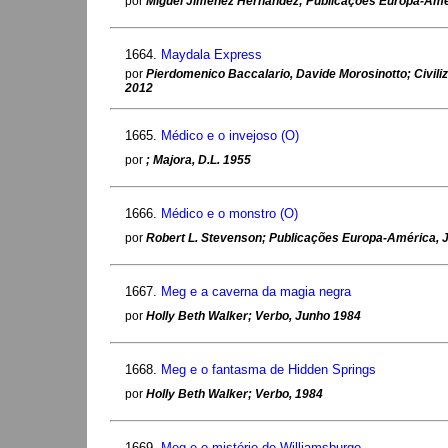
por
Miguel Jiménez Hernández; Publicações Europa-Amé
1664.
Maydala Express
por
Pierdomenico Baccalario, Davide Morosinotto; Civili
2012
1665.
Médico e o invejoso (O)
por
; Majora, D.L. 1955
1666.
Médico e o monstro (O)
por
Robert L. Stevenson; Publicações Europa-América, 
1667.
Meg e a caverna da magia negra
por
Holly Beth Walker; Verbo, Junho 1984
1668.
Meg e o fantasma de Hidden Springs
por
Holly Beth Walker; Verbo, 1984
1669.
Meg e o mistério de Williamsburgo