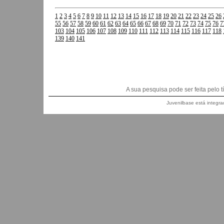
1
2
3
4
5
6
7
8
9
10
11
12
13
14
15
16
17
18
19
20
21
22
23
24
25
26
55
56
57
58
59
60
61
62
63
64
65
66
67
68
69
70
71
72
73
74
75
76
7
103
104
105
106
107
108
109
110
111
112
113
114
115
116
117
118
139
140
141
A sua pesquisa pode ser feita pelo títu
Juvenilbase está integra