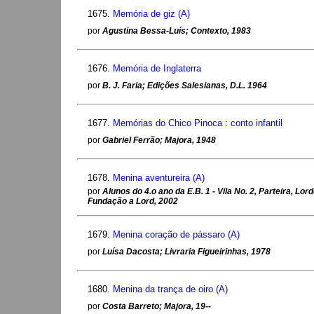
1675.
Memória de giz (A)
por
Agustina Bessa-Luís; Contexto, 1983
1676.
Memória de Inglaterra
por
B. J. Faria; Edições Salesianas, D.L. 1964
1677.
Memórias do Chico Pinoca : conto infantil
por
Gabriel Ferrão; Majora, 1948
1678.
Menina aventureira (A)
por
Alunos do 4.o ano da E.B. 1 - Vila No. 2, Parteira, Lord
Fundação a Lord, 2002
1679.
Menina coração de pássaro (A)
por
Luísa Dacosta; Livraria Figueirinhas, 1978
1680.
Menina da trança de oiro (A)
por
Costa Barreto; Majora, 19--