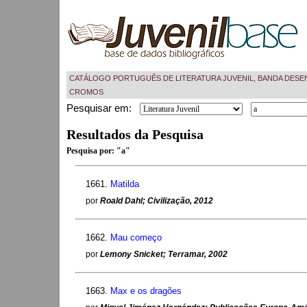
CATÁLOGO PORTUGUÊS DE LITERATURA JUVENIL, BANDA DESE
CROMOS
Pesquisar em:
Resultados da Pesquisa
Pesquisa por:
"a"
1661.
Matilda
por
Roald Dahl; Civilização, 2012
1662.
Mau começo
por
Lemony Snicket; Terramar, 2002
1663.
Max e os dragões