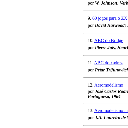
por
W. Johnson; Verb
9.
60 jogos para o ZX
por
David Harwood; E
10.
ABC do Bridge
por
Pierre Jais, Henr
11.
ABC do xadrez
por
Petar Trifunovitc
12.
Aeromodelismo
por
José Carlos Rodr
Portuguesa, 1964
13.
Aeromodelismo : re
por
J.A. Loureiro de 