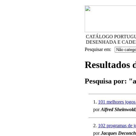
CATÁLOGO PORTUGUÊ
DESENHADA E CADE
Pesquisar em:
Resultados 
Pesquisa por:
"
1.
101 melhores jogos 
por
Alfred Sheinwold
2.
102 programas de jo
por
Jacques Deconcha