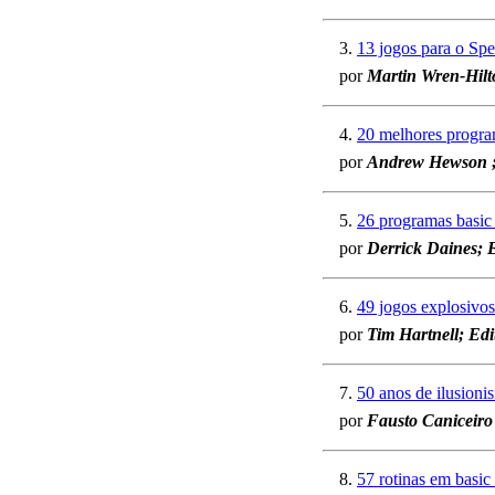
3.
13 jogos para o S
por
Martin Wren-Hil
4.
20 melhores progra
por
Andrew Hewson ;
5.
26 programas basic
por
Derrick Daines; E
6.
49 jogos explosivo
por
Tim Hartnell; Edi
7.
50 anos de ilusioni
por
Fausto Caniceiro 
8.
57 rotinas em basic