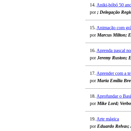
14.
Aniki-bóbó 50 an
por
; Delegação Regi
15.
Animação com gráf
por
Marcus Milton; E
16.
Aprenda pascal n
por
Jeremy Ruston; E
17.
Aprender com a te
por
Maria Emília Bre
18.
Aprofundar o Bas
por
Mike Lord; Verbo
19.
Arte mágica
por
Eduardo Relvas; 