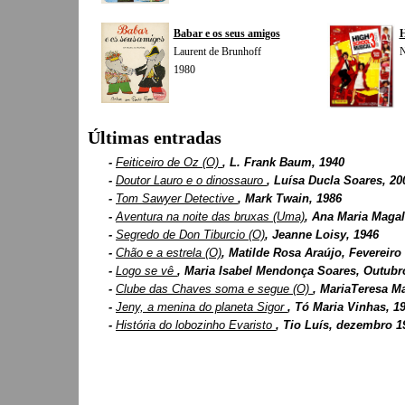
Babar e os seus amigos
H
Laurent de Brunhoff
N
1980
Últimas entradas
-
Feiticeiro de Oz (O)
, L. Frank Baum, 1940
-
Doutor Lauro e o dinossauro
, Luísa Ducla Soares, 20
-
Tom Sawyer Detective
, Mark Twain, 1986
-
Aventura na noite das bruxas (Uma)
, Ana Maria Magal
-
Segredo de Don Tiburcio (O)
, Jeanne Loisy, 1946
-
Chão e a estrela (O)
, Matilde Rosa Araújo, Fevereiro
-
Logo se vê
, Maria Isabel Mendonça Soares, Outubr
-
Clube das Chaves soma e segue (O)
, MariaTeresa M
-
Jeny, a menina do planeta Sigor
, Tó Maria Vinhas, 1
-
História do lobozinho Evaristo
, Tio Luís, dezembro 1