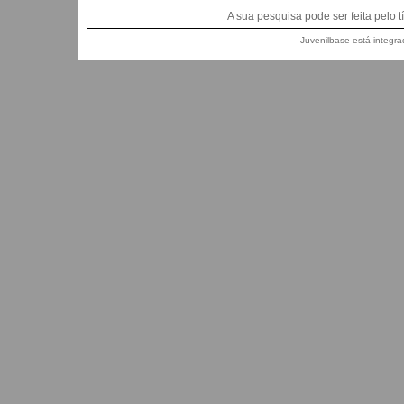
A sua pesquisa pode ser feita pelo títu
Juvenilbase está integra