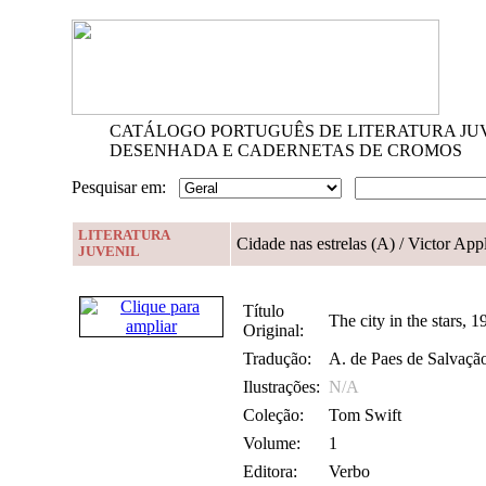
CATÁLOGO PORTUGUÊS DE LITERATURA JU
DESENHADA E CADERNETAS DE CROMOS
Pesquisar em:
LITERATURA
Cidade nas estrelas (A)
/ Victor App
JUVENIL
Título
The city in the stars, 1
Original:
Tradução:
A. de Paes de Salvaçã
Ilustrações:
N/A
Coleção:
Tom Swift
Volume:
1
Editora:
Verbo