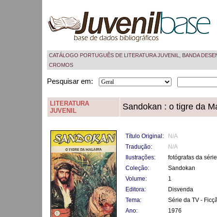
CATÁLOGO PORTUGUÊS DE LITERATURA JUVENIL, BANDA DESE
CROMOS
Pesquisar em:
LITERATURA
Sandokan : o tigre da M
JUVENIL
Título Original:
N/A
Tradução:
N/A
Ilustrações:
fotógrafas da série
Coleção:
Sandokan
Volume:
1
Editora:
Disvenda
Tema:
Série da TV - Ficç
Ano:
1976