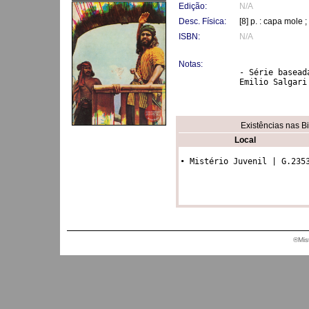
Edição:
N/A
Desc. Física:
[8] p. : capa mole 
ISBN:
N/A
Notas:
- Série basead
Existências nas B
Local
• Mistério Juvenil | G.235
®Mis