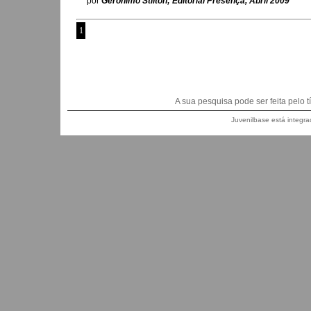
por
Geronimo Stilton; Editorial Presença, Abril 2009
1
A sua pesquisa pode ser feita pelo títu
Juvenilbase está integra