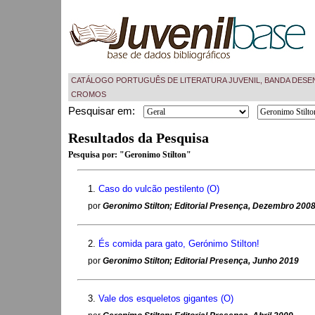
CATÁLOGO PORTUGUÊS DE LITERATURA JUVENIL, BANDA DESE
CROMOS
Pesquisar em:
Resultados da Pesquisa
Pesquisa por:
"Geronimo Stilton"
1.
Caso do vulcão pestilento (O)
por
Geronimo Stilton; Editorial Presença, Dezembro 200
2.
És comida para gato, Gerónimo Stilton!
por
Geronimo Stilton; Editorial Presença, Junho 2019
3.
Vale dos esqueletos gigantes (O)