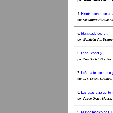
por
Grete Janus Hertz; G
4.
História dentro de um
por
Alexandre Herculano
5.
Identidade secreta
por
Wendelin Van Dramen
6.
Leão Leonel (O)
por
Knud Holst; Gradiva,
7.
Leão, a feiticeira e o
por
C. S. Lewis; Gradiva
8.
Lusíadas para gente 
por
Vasco Graça Moura; 
9.
Mundo mágico de Luí