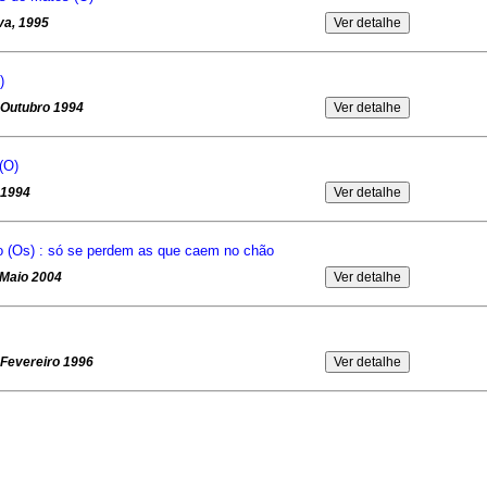
va, 1995
)
, Outubro 1994
(O)
 1994
o (Os) : só se perdem as que caem no chão
 Maio 2004
, Fevereiro 1996