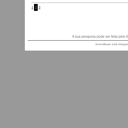
1
2
3
A sua pesquisa pode ser feita pelo títu
Juvenilbase está integra