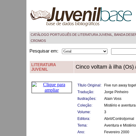
CATÁLOGO PORTUGUÊS DE LITERATURA JUVENIL, BANDA DESE
CROMOS
Pesquisar em:
LITERATURA
Cinco voltam à ilha (Os)
/
JUVENIL
Título Original:
Five run away toge
Tradução:
Jorge Pinheiro
Ilustrações:
Alain Voss
Coleção:
Mistério e aventura
Volume:
3
Editora:
Abril/Controljornal
Tema:
Aventura e Mistério
Ano:
Fevereiro 2000