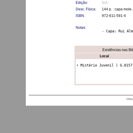
Edição:
N/A
Desc. Física:
144 p. : capa mole
ISBN:
972-611-591-4
Notas:
- Capa: Rui Alm
Existências nas Bi
Local
• Mistério Juvenil | G.0157
®Mis